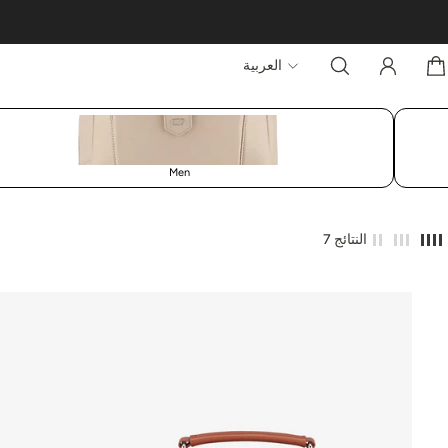
العربية
Men
7 النتائج