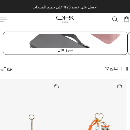
احصل على خصم 23% على جميع المنتجات
 TO CONTENT
تسوق الكل
17 النتائج
نوع